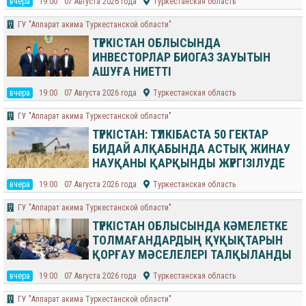
вчера
19:00
07 Августа 2026 года
Туркестанская область
ГУ "Аппарат акима Туркестанской области"
ТҮРКІСТАН ОБЛЫСЫНДА
ИНВЕСТОРЛАР БИОГАЗ ЗАУЫТЫН
АШУҒА НИЕТТІ
вчера
19:00
07 Августа 2026 года
Туркестанская область
ГУ "Аппарат акима Туркестанской области"
ТҮРКІСТАН: ТҮЛКІБАСТА 50 ГЕКТАР
БИДАЙ АЛҚАБЫНДА АСТЫҚ ЖИНАУ
НАУҚАНЫ ҚАРҚЫНДЫ ЖҮРГІЗІЛУДЕ
вчера
19:00
07 Августа 2026 года
Туркестанская область
ГУ "Аппарат акима Туркестанской области"
ТҮРКІСТАН ОБЛЫСЫНДА КӘМЕЛЕТКЕ
ТОЛМАҒАНДАРДЫҢ ҚҰҚЫҚТАРЫН
ҚОРҒАУ МӘСЕЛЕЛЕРІ ТАЛҚЫЛАНДЫ
вчера
19:00
07 Августа 2026 года
Туркестанская область
ГУ "Аппарат акима Туркестанской области"