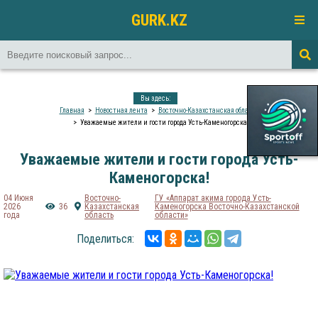
GURK.KZ
Вы здесь:
Главная
Новостная лента
Восточно-Казахстанская область
Уважаемые жители и гости города Усть-Каменогорска!
Уважаемые жители и гости города Усть-
Каменогорска!
04 Июня
Восточно-
ГУ «Аппарат акима города Усть-
2026
36
Казахстанская
Каменогорска Восточно-Казахстанской
года
область
области»
Поделиться: