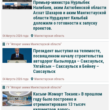
Премьер-министра Нурлыбек
Налибаев, аким Актюбинской области
Асхат Шахаров и аким Мангистауской
области Нурдаулет Килыбай
доложили о готовности к запуску
проектов.
04 Августа 2026 года
Мангистауская область
ГУ "Аппарат акима Мангистауской области"
Президент выступил на телемосте,
посвященном началу строительства
автодорог Кызылорда – Саксаульск,
Улгайсын – Саксаульск и Бейнеу –
Саксаульск
04 Августа 2026 года
Мангистауская область
ГУ "Аппарат акима Мангистауской области"
Касым-Жомарт Токаев:« В прошлом
году было построено и
отремонтировано 13 тысяч
километров дорог»