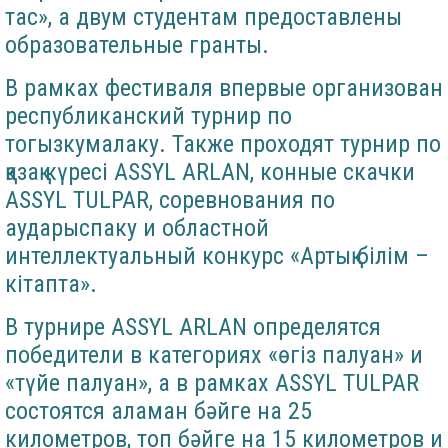
тас», а двум студентам предоставлены
образовательные гранты.
В рамках фестиваля впервые организован
республиканский турнир по
тогызкумалаку. Также проходят турнир по
қазақ күресі ASSYL ARLAN, конные скачки
ASSYL TULPAR, соревнования по
аударыспаку и областной
интеллектуальный конкурс «Артық білім –
кітапта».
В турнире ASSYL ARLAN определятся
победители в категориях «өгіз палуан» и
«түйе палуан», а в рамках ASSYL TULPAR
состоятся аламан бәйге на 25
километров, топ бәйге на 15 километров и