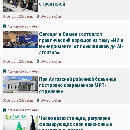
строителей
07 Августа 2026 года
Область Абай
Акимат области Абай
Сегодня в Семее состоялся
практический воркшоп на тему «ИИ в
менеджменте: от помощников до AI-
агентов».
07 Августа 2026 года
Область Абай
Акимат области Абай
При Аягозской районной больнице
построено современное МРТ-
отделение
06 Августа 2026 года
Область Абай
Акимат области Абай
Число казахстанцев, регулярно
формирующих свои пенсионные