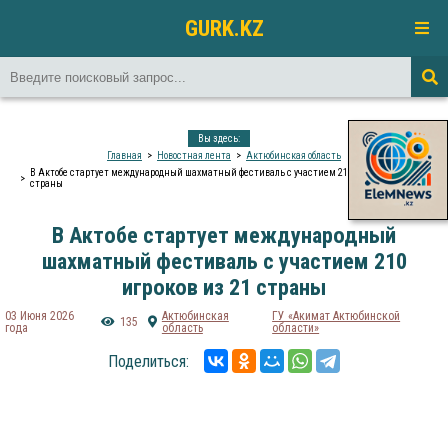
GURK.KZ
Вы здесь:
Главная
Новостная лента
Актюбинская область
В Актобе стартует международный шахматный фестиваль с участием 210 игроков из 21
страны
В Актобе стартует международный
шахматный фестиваль с участием 210
игроков из 21 страны
03 Июня 2026
Актюбинская
ГУ «Акимат Актюбинской
135
года
область
области»
Поделиться: