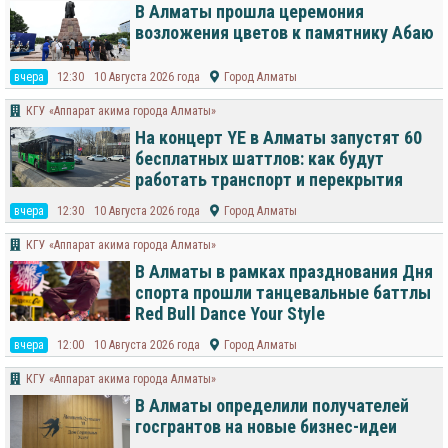
В Алматы прошла церемония
возложения цветов к памятнику Абаю
вчера
12:30
10 Августа 2026 года
Город Алматы
КГУ «Аппарат акима города Алматы»
На концерт YE в Алматы запустят 60
бесплатных шаттлов: как будут
работать транспорт и перекрытия
вчера
12:30
10 Августа 2026 года
Город Алматы
КГУ «Аппарат акима города Алматы»
В Алматы в рамках празднования Дня
спорта прошли танцевальные баттлы
Red Bull Dance Your Style
вчера
12:00
10 Августа 2026 года
Город Алматы
КГУ «Аппарат акима города Алматы»
В Алматы определили получателей
госгрантов на новые бизнес-идеи