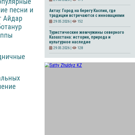
популярные
ие песни и
Актау: Город на берегу Каспия, где
традиции встречаются с инновациями
т Айдар
29.05.2026 |
152
ботанур
Туристические жемчужины северного
уппы
Казахстана: история, природа и
культурное наследие
29.05.2026 |
128
здничные
альных
шение