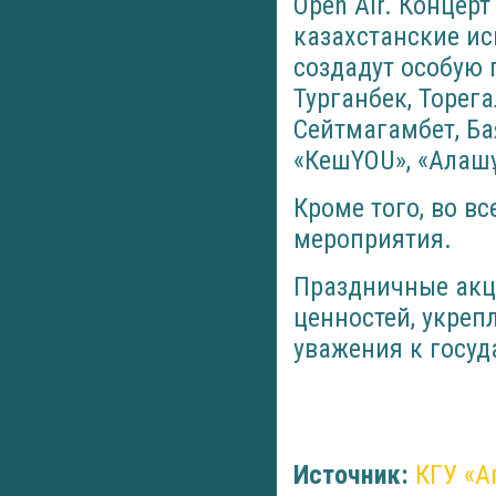
Open Air. Концер
казахстанские ис
создадут особую 
Турганбек, Торег
Сейтмагамбет, Ба
«КешYOU», «Алаш
Кроме того, во в
мероприятия.
Праздничные акц
ценностей, укреп
уважения к госу
Источник:
КГУ «А