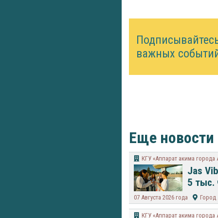
Подписывайтес
важных событий
Еще новости
КГУ «Аппарат акима города
Jas Vi
5 тыс.
07 Августа 2026 года
Город
КГУ «Аппарат акима города