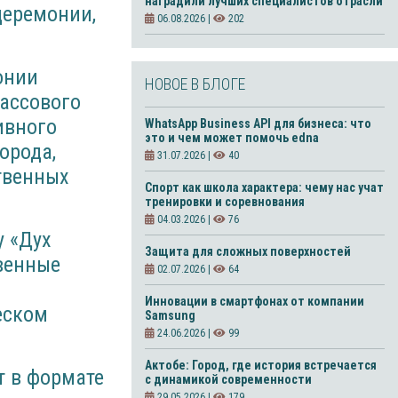
наградили лучших специалистов отрасли
церемонии,
06.08.2026 |
202
онии
НОВОЕ В БЛОГЕ
массового
ивного
WhatsApp Business API для бизнеса: что
это и чем может помочь edna
орода,
31.07.2026 |
40
твенных
Спорт как школа характера: чему нас учат
тренировки и соревнования
04.03.2026 |
76
у «Дух
Защита для сложных поверхностей
венные
02.07.2026 |
64
Инновации в смартфонах от компании
еском
Samsung
24.06.2026 |
99
Актобе: Город, где история встречается
т в формате
с динамикой современности
29.05.2026 |
179