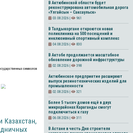
В Актюбинской области будет
реконструирована автомобильная дорога
«Улгайсын – Саксаульск»
03.08.2026 |
961
В Талдыкоргане откроются новая
поликлиника на 500 посещений и
инклюзивный спортивный комплекс
04.08.2026 |
830
В Актобе продолжается масштабное
обновление дорожной инфраструктуры
02.08.2026 |
398
государственных символов
Актюбинское предприятие расширяют
выпуск резинотехнических изделий для
промышленности
02.08.2026 |
321
Более 5 тысяч домов ещё в двух
микрорайонах Караганды смогут
подключиться к газу
06.08.2026 |
311
 Казахстан,
аздничных
В Астане в честь Дня строителя