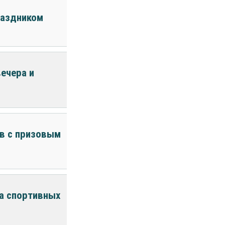
раздником
ечера и
ов с призовым
а спортивных