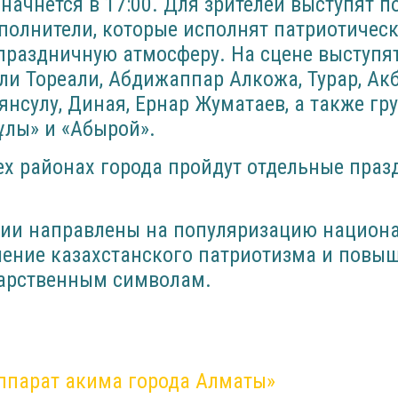
т начнется в 17:00. Для зрителей выступят 
полнители, которые исполнят патриотическ
праздничную атмосферу. На сцене выступя
али Тореали, Абдижаппар Алкожа, Турар, Ак
янсулу, Диная, Ернар Жуматаев, а также гр
ұлы» и «Абырой».
сех районах города пройдут отдельные пра
ии направлены на популяризацию национ
ление казахстанского патриотизма и повы
дарственным символам.
ппарат акима города Алматы»