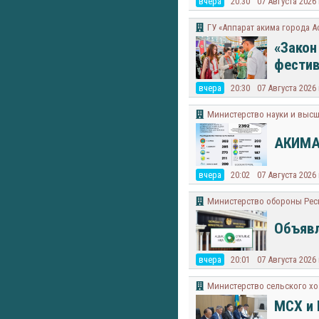
вчера
20:30
07 Августа 2026
ГУ «Аппарат акима города А
«Закон
фестив
вчера
20:30
07 Августа 2026
Министерство науки и высш
АКИМА
вчера
20:02
07 Августа 2026
Министерство обороны Рес
Объяв
вчера
20:01
07 Августа 2026
Министерство сельского хо
МСХ и 