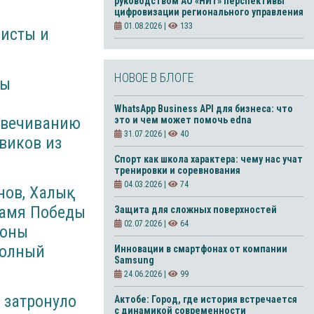
руководством АО «НИТ» перспективы
цифровизации регионального управления
01.08.2026 |
133
листы и
НОВОЕ В БЛОГЕ
ны
WhatsApp Business API для бизнеса: что
овечиванию
это и чем может помочь edna
31.07.2026 |
40
виков из
Спорт как школа характера: чему нас учат
тренировки и соревнования
04.03.2026 |
74
ов, Халық
намя Победы
Защита для сложных поверхностей
02.07.2026 |
64
роны
полный
Инновации в смартфонах от компании
Samsung
24.06.2026 |
99
е затронуло
Актобе: Город, где история встречается
с динамикой современности