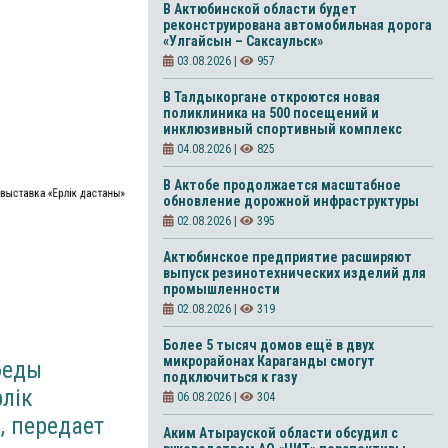
В Актюбинской области будет
реконструирована автомобильная дорога
«Улгайсын – Саксаульск»
03.08.2026 |
957
В Талдыкоргане откроются новая
поликлиника на 500 посещений и
инклюзивный спортивный комплекс
04.08.2026 |
825
В Актобе продолжается масштабное
 выставка «Ерлік дастаны»
обновление дорожной инфраструктуры
02.08.2026 |
395
Актюбинское предприятие расширяют
выпуск резинотехнических изделий для
промышленности
02.08.2026 |
319
Более 5 тысяч домов ещё в двух
микрорайонах Караганды смогут
беды
подключиться к газу
лік
06.08.2026 |
304
, передает
Аким Атырауской области обсудил с