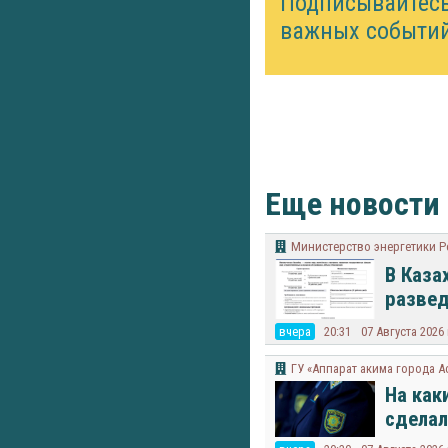
Подписывайтес
важных событий
Еще новости
Министерство энергетики Р
В Каза
развед
вчера
20:31
07 Августа 2026
ГУ «Аппарат акима города А
На как
сделал