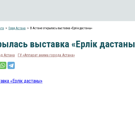
нта
Город Астана
В Астане открылась выставка «Ерлік дастаны»
рылась выставка «Ерлік дастаны
од Астана
ГУ «Аппарат акима города Астана»