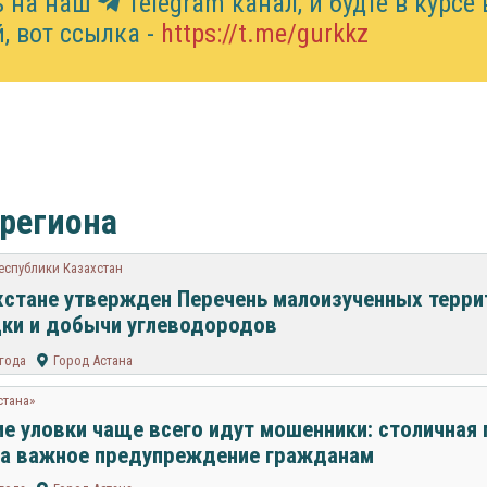
ь на наш
Telegram канал, и будте в курсе 
, вот ссылка -
https://t.me/gurkkz
 региона
еспублики Казахстан
хстане утвержден Перечень малоизученных терри
ки и добычи углеводородов
 года
Город Астана
стана»
ие уловки чаще всего идут мошенники: столичная
а важное предупреждение гражданам