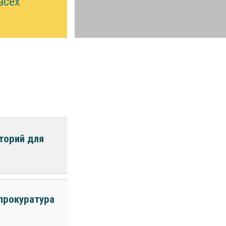
всех
торий для
 прокуратура