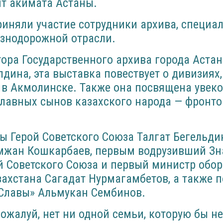
т акимата Астаны.
иняли участие сотрудники архива, специа
езнодорожной отрасли.
ора Государственного архива города Аста
ина, эта выставка повествует о дивизиях,
в Акмолинске. Также она посвящена увек
славных сынов казахского народа — фронто
ы Герой Советского Союза Талгат Бегельдин
жан Кошкарбаев, первым водрузивший З
ой Советского Союза и первый министр обо
ахстана Сагадат Нурмагамбетов, а также 
«Славы» Альмукан Сембинов.
пожалуй, нет ни одной семьи, которую бы н