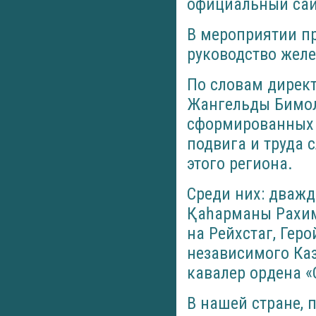
официальный сай
В мероприятии пр
руководство жел
По словам директ
Жангельды Бимолд
сформированных 
подвига и труда 
этого региона.
Среди них: дважд
Қаһарманы Рахим
на Рейхстаг, Гер
независимого Каз
кавалер ордена 
В нашей стране, 