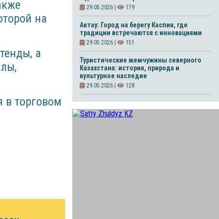
акже
29.05.2026 |
179
оторой на
Актау: Город на берегу Каспия, где
традиции встречаются с инновациями
29.05.2026 |
151
тенды, а
Туристические жемчужины северного
лы,
Казахстана: история, природа и
культурное наследие
29.05.2026 |
128
я в торговом