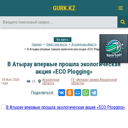
GURK.KZ
Вы здесь:
Главная
Новостная лента
Атырауская область
В Атырау впервые прошла экологическая акция «ECO Plogging»
В Атырау впервые прошла экологическая
акция «ECO Plogging»
18 Мая 2026
Атырауская
ГУ «Аппарат акима Атырауской
23
года
область
области»
Поделиться: