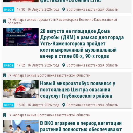
фестиваль «Oskemen Life»
вчера
17:30
07 Августа 2026 года
Восточно-Казахстанская область
ГУ «Аппарат акима города Усть-Каменогорска Восточно-Казахстанской
области»
28 августа на площадке Дома
Дружбы (ДКМ) в рамках дня города
Усть-Каменогорска пройдет
костюмированный музыкальный
вечер в стиле 80-х, 90-х годов
вчера
17:02
07 Августа 2026 года
Восточно-Казахстанская область
ГУ «Аппарат акима Восточно-Казахстанской области»
Новый микроавтобус появился у
постояльцев Центра оказания
соцуслуг Глубоковского района
вчера
16:30
07 Августа 2026 года
Восточно-Казахстанская область
ГУ «Аппарат акима Восточно-Казахстанской области»
В ВКО аграриев в период вегетации
растений полностью обеспечивают