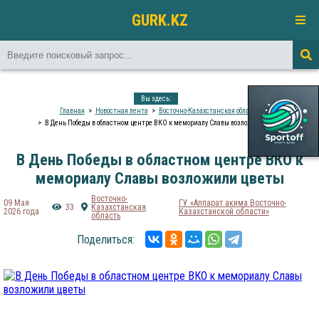
GURK.KZ
Вы здесь:
Главная
Новостная лента
Восточно-Казахстанская область
В День Победы в областном центре ВКО к мемориалу Славы возложили цветы
В День Победы в областном центре ВКО к
мемориалу Славы возложили цветы
Восточно-
09 Мая
ГУ «Аппарат акима Восточно-
33
Казахстанская
2026 года
Казахстанской области»
область
Поделиться: