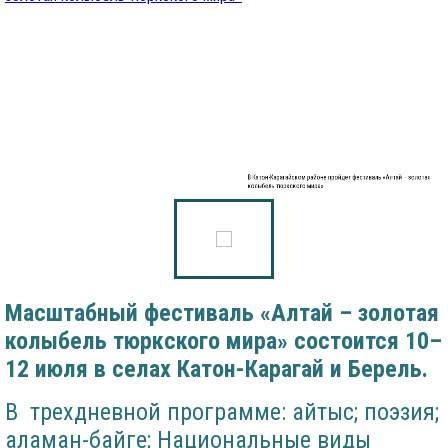
В Катон-Карагайском районе пройдет фестиваль «Алтай – золотая
колыбель тюркского мира»
Масштабный фестиваль «Алтай – золотая
колыбель тюркского мира»
состоится 10–
12 июля в селах Катон-Карагай и Берель.
В трехдневной программе: айтыс; поэзия;
аламан-байге; Национальные виды