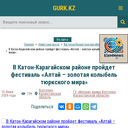
GURK.KZ
Вы здесь:
Главная
Новостная лента
Восточно-Казахстанская область
В Катон-Карагайском районе пройдет фестиваль «Алтай – золотая колыбель тюркского
мира»
В Катон-Карагайском районе пройдет
фестиваль «Алтай – золотая колыбель
тюркского мира»
Восточно-
15 Июня
ГУ «Аппарат акима Восточно-
794
Казахстанская
2026 года
Казахстанской области»
область
Поделиться: