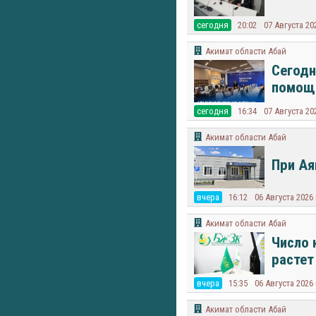
cегодня
20:02
07 Августа 20
Акимат области Абай
Сегодн
помощн
cегодня
16:34
07 Августа 20
Акимат области Абай
При Ая
вчера
16:12
06 Августа 2026
Акимат области Абай
Число 
растет
вчера
15:35
06 Августа 2026
Акимат области Абай