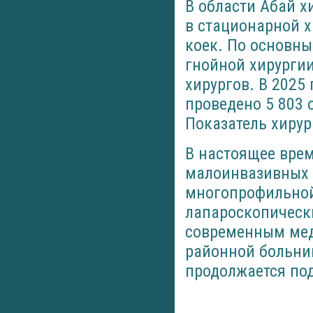
В области Абай х
в стационарной х
коек. По основн
гнойной хирургии
хирургов. В 2025
проведено 5 803 
Показатель хирур
В настоящее врем
малоинвазивных 
многопрофильной
лапароскопическ
современным мед
районной больни
продолжается по