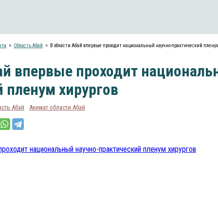
нта
Область Абай
В области Абай впервые проходит национальный научно-практический пленум
ай впервые проходит националь
 пленум хирургов
асть Абай
Акимат области Абай