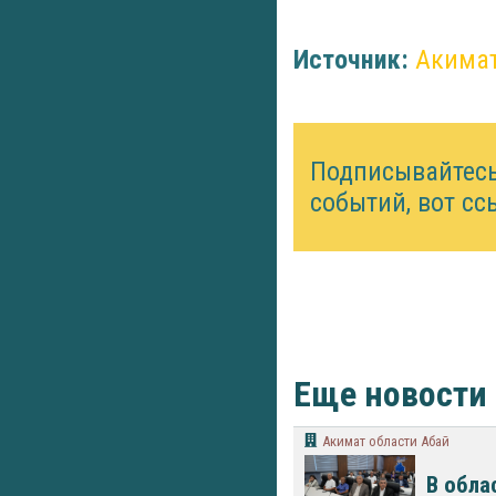
Источник:
Акимат
Подписывайтес
событий, вот сс
Еще новости
Акимат области Абай
В обла