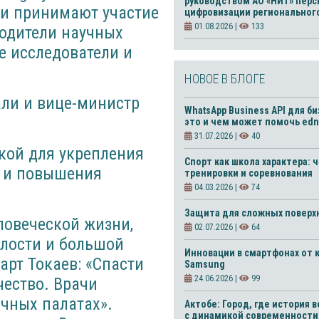
руководством АО «НИТ» пер
ии принимают участие
цифровизации региональног
01.08.2026 |
133
водители научных
е исследователи и
НОВОЕ В БЛОГЕ
али и вице-министр
WhatsApp Business API для би
это и чем может помочь edn
31.07.2026 |
40
кой для укрепления
Спорт как школа характера: ч
м и повышения
тренировки и соревнования
04.03.2026 |
74
Защита для сложных поверх
ловеческой жизни,
02.07.2026 |
64
елости и большой
Инновации в смартфонах от 
арт Токаев: «Спасти
Samsung
24.06.2026 |
99
чество. Врачи
чных палатах».
Актобе: Город, где история 
с динамикой современности