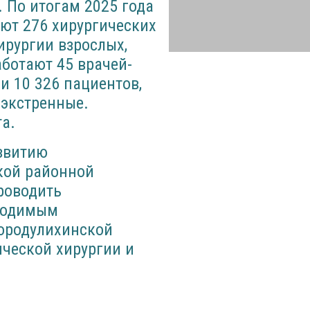
. По итогам 2025 года
ют 276 хирургических
ирургии взрослых,
аботают 45 врачей-
и 10 326 пациентов,
 экстренные.
а.
азвитию
кой районной
роводить
бходимым
ородулихинской
ческой хирургии и