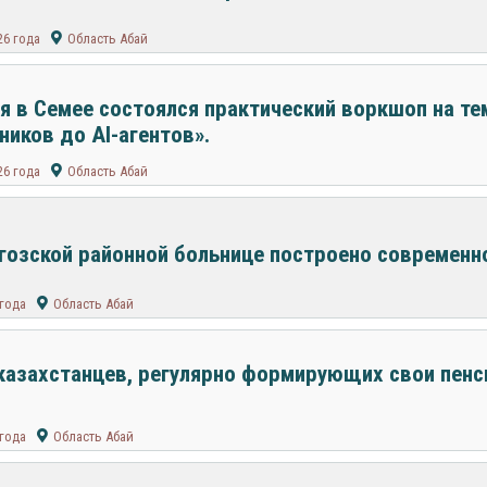
26 года
Область Абай
я в Семее состоялся практический воркшоп на те
иков до AI-агентов».
26 года
Область Абай
гозской районной больнице построено современн
 года
Область Абай
казахстанцев, регулярно формирующих свои пенс
 года
Область Абай