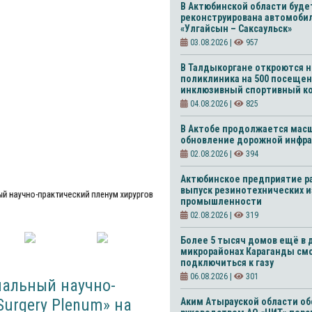
В Актюбинской области буде
реконструирована автомоби
«Улгайсын – Саксаульск»
03.08.2026 |
957
В Талдыкоргане откроются н
поликлиника на 500 посещен
инклюзивный спортивный к
04.08.2026 |
825
В Актобе продолжается мас
обновление дорожной инфра
02.08.2026 |
394
Актюбинское предприятие р
выпуск резинотехнических 
ый научно-практический пленум хирургов
промышленности
02.08.2026 |
319
Более 5 тысяч домов ещё в 
микрорайонах Караганды см
подключиться к газу
06.08.2026 |
301
нальный научно-
Surgery Plenum» на
Аким Атырауской области об