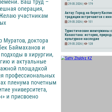
ремени. Ваш труд –
29.05.2026 |
179
пешная операция,
Актау: Город на берегу Каспия
 Желаю участникам
традиции встречаются с ин
вых
29.05.2026 |
151
Туристические жемчужины с
Казахстана: история, природ
культурное наследие
 Муратов, доктора
29.05.2026 |
128
бек Баймаханов и
подходы в хирургии,
гию и актуальные
 важной площадкой
ния профессиональных
ках пленума почетным
тие университета,
ін» и присвоено