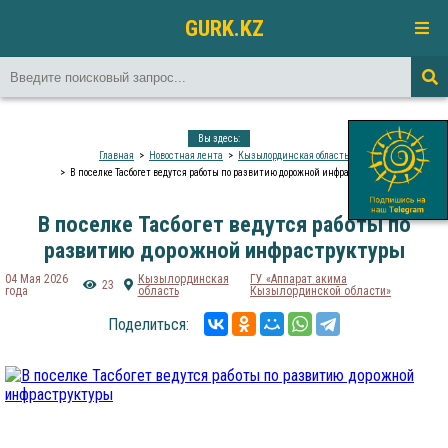
GURK.KZ
Вы здесь:
Главная
Новостная лента
Кызылординская область
В поселке Тасбогет ведутся работы по развитию дорожной инфраструктуры
В поселке Тасбогет ведутся работы по
развитию дорожной инфраструктуры
04 Мая 2026
Кызылординская
ГУ «Аппарат акима
23
года
область
Кызылординской области»
Поделиться: