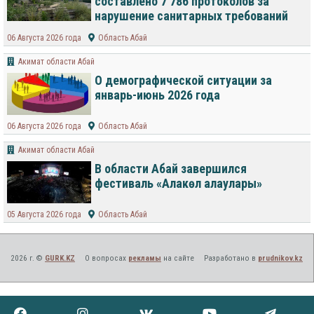
составлено 7 786 протоколов за
нарушение санитарных требований
06 Августа 2026 года
Область Абай
Акимат области Абай
О демографической ситуации за
январь-июнь 2026 года
06 Августа 2026 года
Область Абай
Акимат области Абай
В области Абай завершился
фестиваль «Алакөл алаулары»
05 Августа 2026 года
Область Абай
2026 г. ©
GURK.KZ
О вопросах
рекламы
на сайте
Разработано в
prudnikov.kz