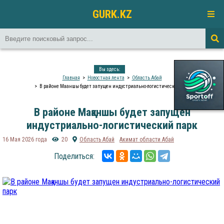
GURK.KZ
Вы здесь:
Главная
Новостная лента
Область Абай
В районе Мақаншы будет запущен индустриально-логистический парк
В районе Мақаншы будет запущен
индустриально-логистический парк
16 Мая 2026 года
20
Область Абай
Акимат области Абай
Поделиться: