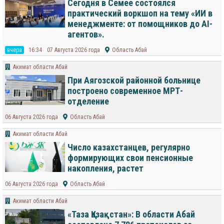
Сегодня в Семее состоялся
практический воркшоп на тему «ИИ в
менеджменте: от помощников до AI-
агентов».
вчера
16:34
07 Августа 2026 года
Область Абай
Акимат области Абай
При Аягозской районной больнице
построено современное МРТ-
отделение
06 Августа 2026 года
Область Абай
Акимат области Абай
Число казахстанцев, регулярно
формирующих свои пенсионные
накопления, растет
06 Августа 2026 года
Область Абай
Акимат области Абай
«Таза Қазақстан»: В области Абай