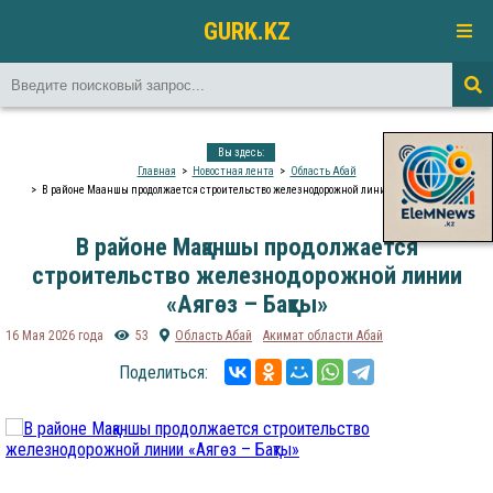
GURK.KZ
Вы здесь:
Главная
Новостная лента
Область Абай
В районе Мақаншы продолжается строительство железнодорожной линии «Аягөз – Бақты»
В районе Мақаншы продолжается
строительство железнодорожной линии
«Аягөз – Бақты»
16 Мая 2026 года
53
Область Абай
Акимат области Абай
Поделиться: