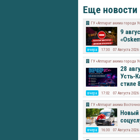
Еще новости
ГУ «Аппарат акима города У
9 авгу
«Oskem
вчера
17:30
07 Августа 2026
ГУ «Аппарат акима города У
28 авг
Усть-К
стиле 
вчера
17:02
07 Августа 2026
ГУ «Аппарат акима Восточно
Новый 
соцусл
вчера
16:30
07 Августа 2026