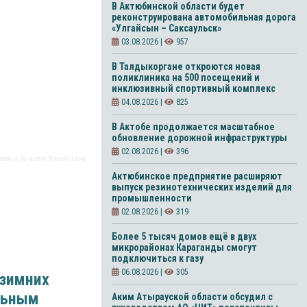
В Актюбинской области будет
реконструирована автомобильная дорога
«Улгайсын – Саксаульск»
03.08.2026 |
957
В Талдыкоргане откроются новая
поликлиника на 500 посещений и
инклюзивный спортивный комплекс
04.08.2026 |
825
В Актобе продолжается масштабное
обновление дорожной инфраструктуры
02.08.2026 |
396
енов со всего Казахстана
Актюбинское предприятие расширяют
выпуск резинотехнических изделий для
промышленности
02.08.2026 |
319
Более 5 тысяч домов ещё в двух
микрорайонах Караганды смогут
подключиться к газу
06.08.2026 |
305
 зимних
альным
Аким Атырауской области обсудил с