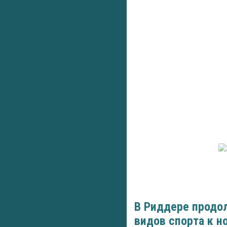
В Риддере продо
видов спорта к н