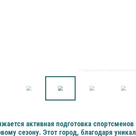
В Риддере ведётся подготовка спортсм
лжается активная подготовка спортсменов
овому сезону. Этот город, благодаря уник