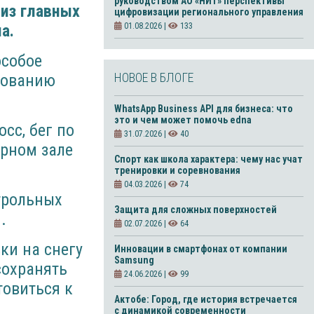
руководством АО «НИТ» перспективы
 из главных
цифровизации регионального управления
а.
01.08.2026 |
133
особое
НОВОЕ В БЛОГЕ
вованию
WhatsApp Business API для бизнеса: что
это и чем может помочь edna
сс, бег по
31.07.2026 |
40
ёрном зале
Спорт как школа характера: чему нас учат
тренировки и соревнования
04.03.2026 |
74
нтрольных
Защита для сложных поверхностей
.
02.07.2026 |
64
ки на снегу
Инновации в смартфонах от компании
Samsung
сохранять
24.06.2026 |
99
товиться к
Актобе: Город, где история встречается
с динамикой современности