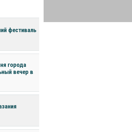
ний фестиваль
ня города
ьный вечер в
азания