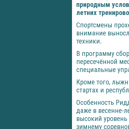
природным услови
летних тренирово
Спортсмены прохо
внимание выносл
техники.
В программу сбор
пересечённой мес
специальные упр
Кроме того, лыжн
стартах и респуб
Особенность Ридд
даже в весенне-л
высокий уровень
зимнему соревнов