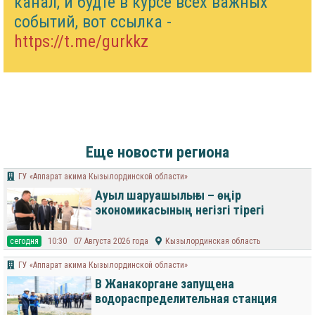
канал, и будте в курсе всех важных
событий, вот ссылка -
https://t.me/gurkkz
Еще новости региона
ГУ «Аппарат акима Кызылординской области»
Ауыл шаруашылығы – өңір
экономикасының негізгі тірегі
cегодня
10:30
07 Августа 2026 года
Кызылординская область
ГУ «Аппарат акима Кызылординской области»
В Жанакоргане запущена
водораспределительная станция