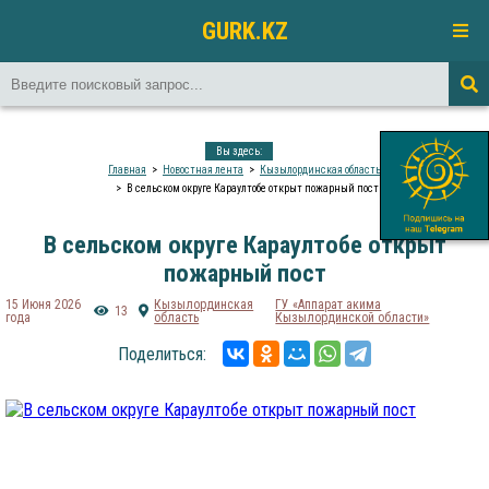
GURK.KZ
Вы здесь:
Главная
Новостная лента
Кызылординская область
В сельском округе Караултобе открыт пожарный пост
В сельском округе Караултобе открыт
пожарный пост
15 Июня 2026
Кызылординская
ГУ «Аппарат акима
13
года
область
Кызылординской области»
Поделиться: