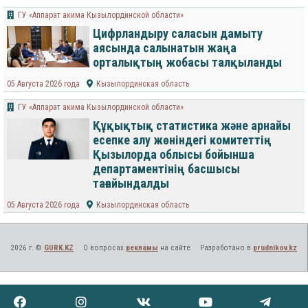
ГУ «Аппарат акима Кызылординской области»
Цифрландыру саласын дамыту
аясында салынатын жаңа
орталықтың жобасы талқыланды
05 Августа 2026 года
Кызылординская область
ГУ «Аппарат акима Кызылординской области»
Құқықтық статистика және арнайы
есепке алу жөніндегі комитеттің
Қызылорда облысы бойынша
департаментінің басшысы
тағайындалды
05 Августа 2026 года
Кызылординская область
2026 г. ©
GURK.KZ
О вопросах
рекламы
на сайте
Разработано в
prudnikov.kz