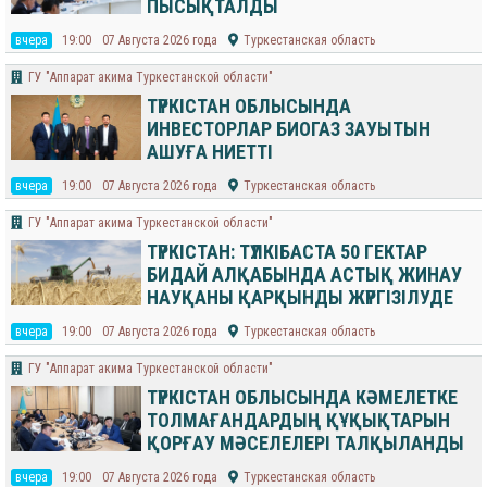
ПЫСЫҚТАЛДЫ
вчера
19:00
07 Августа 2026 года
Туркестанская область
ГУ "Аппарат акима Туркестанской области"
ТҮРКІСТАН ОБЛЫСЫНДА
ИНВЕСТОРЛАР БИОГАЗ ЗАУЫТЫН
АШУҒА НИЕТТІ
вчера
19:00
07 Августа 2026 года
Туркестанская область
ГУ "Аппарат акима Туркестанской области"
ТҮРКІСТАН: ТҮЛКІБАСТА 50 ГЕКТАР
БИДАЙ АЛҚАБЫНДА АСТЫҚ ЖИНАУ
НАУҚАНЫ ҚАРҚЫНДЫ ЖҮРГІЗІЛУДЕ
вчера
19:00
07 Августа 2026 года
Туркестанская область
ГУ "Аппарат акима Туркестанской области"
ТҮРКІСТАН ОБЛЫСЫНДА КӘМЕЛЕТКЕ
ТОЛМАҒАНДАРДЫҢ ҚҰҚЫҚТАРЫН
ҚОРҒАУ МӘСЕЛЕЛЕРІ ТАЛҚЫЛАНДЫ
вчера
19:00
07 Августа 2026 года
Туркестанская область