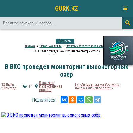
GURK.KZ
Вы здесь:
Главная
Новостная лента
Восточно-Казахстанская область
В ВКО проведен мониторинг высокогорных озёр
В ВКО проведен мониторинг высокогорных
озёр
Восточно-
12 Июня
ГУ «Аппарат акима Восточно-
17
Казахстанская
2026 года
Казахстанской области»
область
Поделиться: