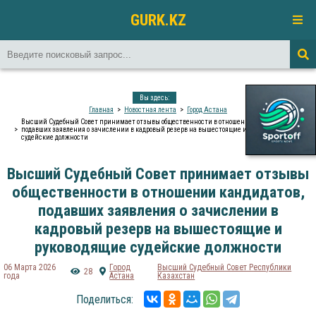
GURK.KZ
Вы здесь:
Главная
Новостная лента
Город Астана
Высший Судебный Совет принимает отзывы общественности в отношении кандидатов,
подавших заявления о зачислении в кадровый резерв на вышестоящие и руководящие
судейские должности
Высший Судебный Совет принимает отзывы
общественности в отношении кандидатов,
подавших заявления о зачислении в
кадровый резерв на вышестоящие и
руководящие судейские должности
06 Марта 2026
Город
Высший Судебный Совет Республики
28
года
Астана
Казахстан
Поделиться: