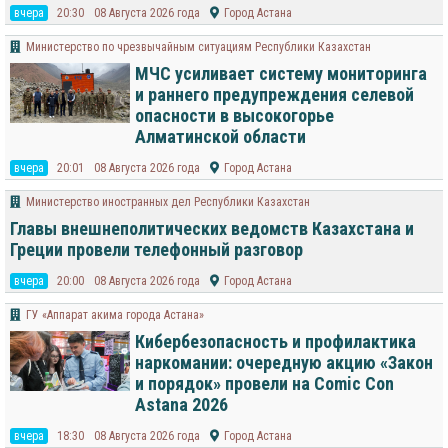
вчера
20:30
08 Августа 2026 года
Город Астана
Министерство по чрезвычайным ситуациям Республики Казахстан
МЧС усиливает систему мониторинга
и раннего предупреждения селевой
опасности в высокогорье
Алматинской области
вчера
20:01
08 Августа 2026 года
Город Астана
Министерство иностранных дел Республики Казахстан
Главы внешнеполитических ведомств Казахстана и
Греции провели телефонный разговор
вчера
20:00
08 Августа 2026 года
Город Астана
ГУ «Аппарат акима города Астана»
Кибербезопасность и профилактика
наркомании: очередную акцию «Закон
и порядок» провели на Comic Con
Astana 2026
вчера
18:30
08 Августа 2026 года
Город Астана