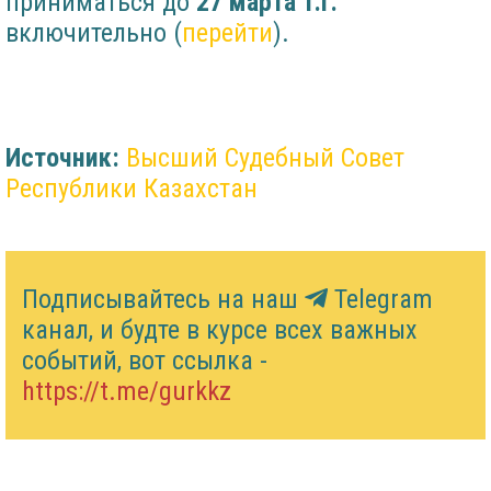
приниматься до
27 марта т.г.
включительно (
перейти
).
Источник:
Высший Судебный Совет
Республики Казахстан
Подписывайтесь на наш
Telegram
канал, и будте в курсе всех важных
событий, вот ссылка -
https://t.me/gurkkz