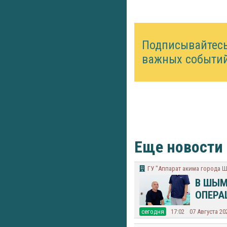
Подписывайтес
важных событий
Еще новости
​ГУ "Аппарат акима города 
В ШЫМ
ОПЕРА
cегодня
17:02
07 Августа 20