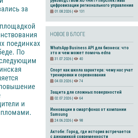
й
руководством АО «НИТ» перспективы
цифровизации регионального управления
вались за
01.08.2026 |
131
л площадкой
енствования
НОВОЕ В БЛОГЕ
ых поединках
WhatsApp Business API для бизнеса: что
беде. По
это и чем может помочь edna
ь следующим
31.07.2026 |
40
динская
Спорт как школа характера: чему нас учат
тренировки и соревнования
ляется
04.03.2026 |
74
 повышение
Защита для сложных поверхностей
е
02.07.2026 |
64
дители и
Инновации в смартфонах от компании
дипломами.
Samsung
24.06.2026 |
98
Актобе: Город, где история встречается
с динамикой современности