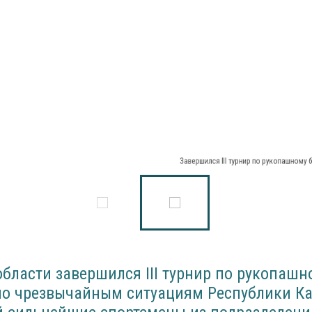
Завершился III турнир по рукопашному бо
области завершился III турнир по рукопашн
по чрезвычайным ситуациям Республики Ка