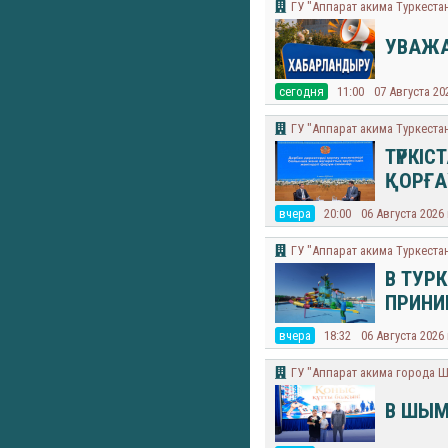
ГУ "Аппарат акима Туркеста
УВАЖА
cегодня
11:00
07 Августа 20
ГУ "Аппарат акима Туркеста
ТҮРКІС
ҚОРҒА
вчера
20:00
06 Августа 2026
ГУ "Аппарат акима Туркеста
В ТУР
ПРИНИ
вчера
18:32
06 Августа 2026
​ГУ "Аппарат акима города 
В ШЫМ