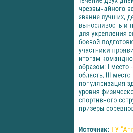
течение двух дн
чрезвычайного ве
звание лучших, д
выносливость и 
для укрепления с
боевой подготов
участники прояви
итогам командно
образом: I место 
область, III мест
популяризация з
уровня физическо
спортивного сот
призёры соревно
Источник:
ГУ "Ап