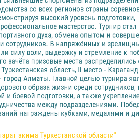
ей сильнейшие спортсмены из подразделени
домства со всех регионов страны соревно
емонстрируя высокий уровень подготовки,
профессиональное мастерство. Турнир ста
портивного духа, обмена опытом и соверш
ки сотрудников. В напряжённых и зрелищн
ли силу воли, выдержку и стремление к по
го зачёта призовые места распределилис
- Туркестанская область, II место - Караган
о - город Алматы. Главной целью турнира яв
дорового образа жизни среди сотрудников,
й и боевой подготовки, а также укреплени
рудничества между подразделениями. Побе
ваний награждены кубками, медалями и 
парат акима Туркестанской области"