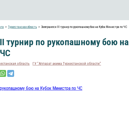
нта
Туркестанская область
Завершился III турнир по рукопашному бою на Кубок Министра по ЧС
II турнир по рукопашному бою на
 ЧС
кестанская область
ГУ "Аппарат акима Туркестанской области"