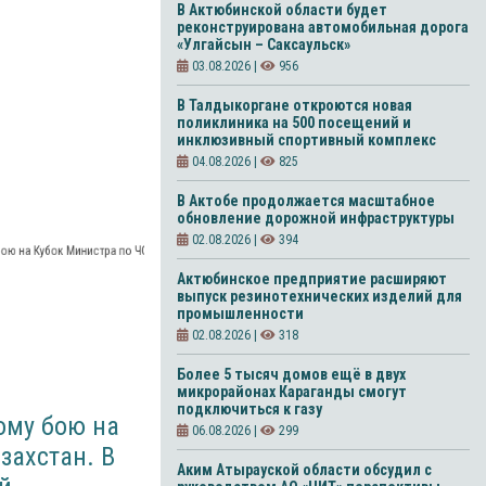
В Актюбинской области будет
реконструирована автомобильная дорога
«Улгайсын – Саксаульск»
03.08.2026 |
956
В Талдыкоргане откроются новая
поликлиника на 500 посещений и
инклюзивный спортивный комплекс
04.08.2026 |
825
В Актобе продолжается масштабное
обновление дорожной инфраструктуры
02.08.2026 |
394
ю на Кубок Министра по ЧС
Актюбинское предприятие расширяют
выпуск резинотехнических изделий для
промышленности
02.08.2026 |
318
Более 5 тысяч домов ещё в двух
микрорайонах Караганды смогут
подключиться к газу
ому бою на
06.08.2026 |
299
захстан. В
Аким Атырауской области обсудил с