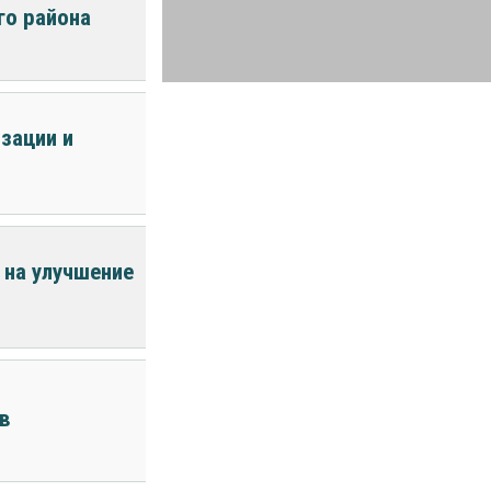
го района
зации и
 на улучшение
в