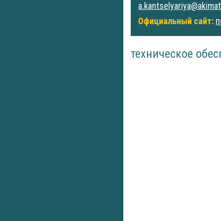
a.kantselyariya@akimat
Официальный сайт:
п
техническое обес