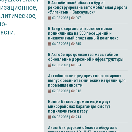
В Актюбинской области будет
низационное,
реконструирована автомобильная дорога
«Улгайсын – Саксаульск»
литическое,
03.08.2026 |
947
но-
В Талдыкоргане откроются новая
асти.
поликлиника на 500 посещений и
инклюзивный спортивный комплекс
04.08.2026 |
815
В Актобе продолжается масштабное
обновление дорожной инфраструктуры
02.08.2026 |
394
Актюбинское предприятие расширяют
выпуск резинотехнических изделий для
промышленности
02.08.2026 |
318
Более 5 тысяч домов ещё в двух
микрорайонах Караганды смогут
подключиться к газу
06.08.2026 |
214
Аким Атырауской области обсудил с