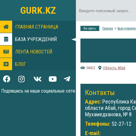
GURK.KZ
ГЛАВНАЯ СТРАНИЦА
Вы здесь:
Главная
База учрежде
БАЗА УЧРЕЖДЕНИЙ
ЛЕНТА НОВОСТЕЙ
БЛОГ
38422
Область Абай
Подпишись на наши социальные сети
Контакты
Адрес:
Республика Ка
области Абай, город 
Мухамедханова, № 8
Телефоны:
52-27-12
E-mail: