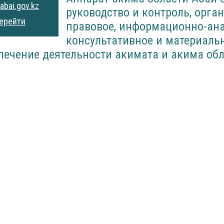
abai.gov.kz
руководство и контроль, орга
ерейти
правовое, информационно-ана
консультативное и материаль
печение деятельности акимата и акима обл