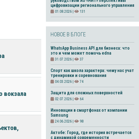
руководством АО «НИТ» перспективы
цифровизации регионального управления
01.08.2026 |
131
НОВОЕ В БЛОГЕ
WhatsApp Business API для бизнеса: что
это и чем может помочь edna
ра
31.07.2026 |
37
Спорт как школа характера: чему нас учат
тренировки и соревнования
04.03.2026 |
74
о вокзала
Защита для сложных поверхностей
02.07.2026 |
64
Инновации в смартфонах от компании
Samsung
24.06.2026 |
98
ектов,
Актобе: Город, где история встречается
с динамикой современности