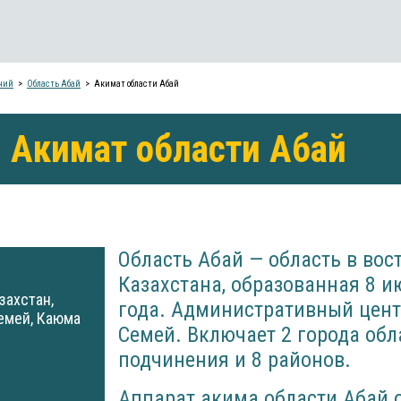
ний
Область Абай
Акимат области Абай
Акимат области Абай
Область Абай — область в вос
Казахстана, образованная 8 и
захстан,
года. Административный цент
Семей, Каюма
Семей. Включает 2 города обл
подчинения и 8 районов.
Аппарат акима области Абай 