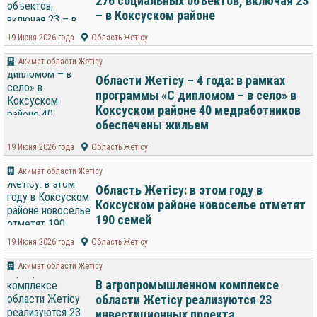
276 социальных объектов, включая 23
– в Коксуском районе
19 Июня 2026 года
Область Жетісу
Акимат области Жетісу
Области Жетісу – 4 года: в рамках
программы «С дипломом – в село» в
Коксуском районе 40 медработников
обеспечены жильем
19 Июня 2026 года
Область Жетісу
Акимат области Жетісу
Область Жетісу: в этом году в
Коксуском районе новоселье отметят
190 семей
19 Июня 2026 года
Область Жетісу
Акимат области Жетісу
В агропромышленном комплексе
области Жетісу реализуются 23
инвестиционных проекта