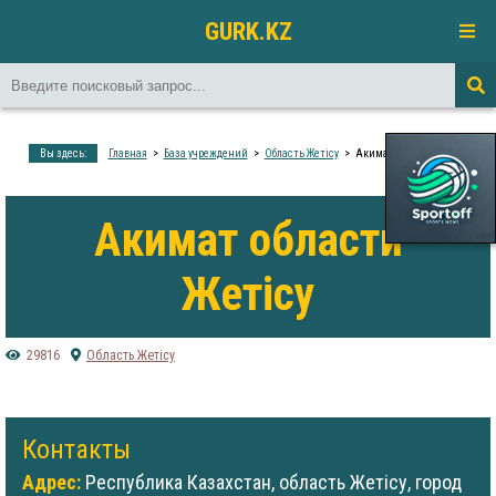
GURK.KZ
Вы здесь:
Главная
База учреждений
Область Жетісу
Акимат области Жетісу
Акимат области
Жетісу
29816
Область Жетісу
Контакты
Адрес:
Республика Казахстан, область Жетісу, город