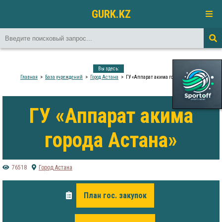
GURK.KZ
Вы здесь:
Главная
База учреждений
Город Астана
ГУ «Аппарат акима города Астана»
ГУ «Аппарат акима
города Астана»
76518
Город Астана
План гос. закупок