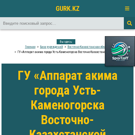
GURK.KZ
Вы здесь:
Главная
База учреждений
Восточно-Казахстанская область
ГУ «Аппарат акима города Усть-Каменогорска Восточно-Казахстанской области»
ГУ «Аппарат акима
города Усть-
Каменогорска
Восточно-
Казахстанской