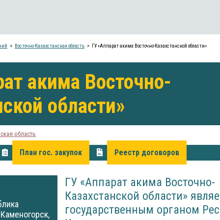
ний
Восточно-Казахстанская область
ГУ «Аппарат акима Восточно-Казахстанской области»
рат акима Восточно-
нской области»
нская область
План гос. закупок
Реестр договоров
ГУ «Аппарат акима Восточно-
Казахстанской области» являе
блика
государственным органом Ре
-Каменогорск,