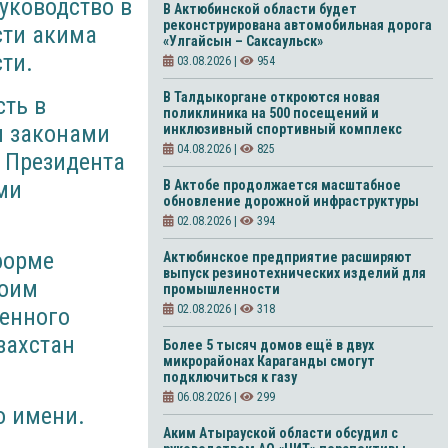
уководство в
В Актюбинской области будет
реконструирована автомобильная дорога
сти акима
«Улгайсын – Саксаульск»
ти.
03.08.2026 |
954
В Талдыкоргане откроются новая
сть в
поликлиника на 500 посещений и
и законами
инклюзивный спортивный комплекс
04.08.2026 |
825
и Президента
ми
В Актобе продолжается масштабное
обновление дорожной инфраструктуры
02.08.2026 |
394
форме
Актюбинское предприятие расширяют
выпуск резинотехнических изделий для
воим
промышленности
02.08.2026 |
318
ленного
захстан
Более 5 тысяч домов ещё в двух
микрорайонах Караганды смогут
подключиться к газу
06.08.2026 |
299
о имени.
Аким Атырауской области обсудил с