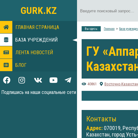
GURK.KZ
ГЛАВНАЯ СТРАНИЦА
Вы здесь:
Главная
База учрежде
БАЗА УЧРЕЖДЕНИЙ
ГУ «Аппа
ЛЕНТА НОВОСТЕЙ
Казахста
БЛОГ
40861
Восточно-Казахста
Подпишись на наши социальные сети
Контакты
Адрес:
070019, Респу
Казахстан, город Усть