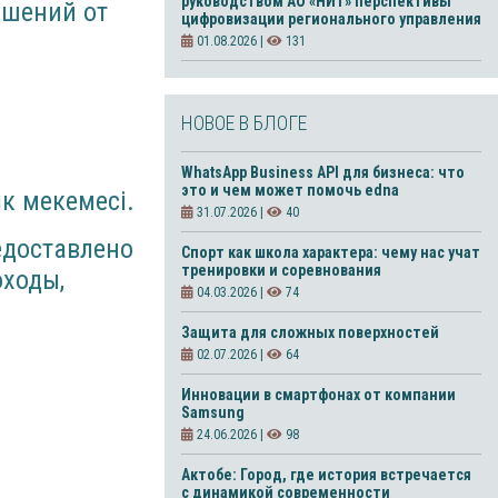
руководством АО «НИТ» перспективы
ошений от
цифровизации регионального управления
01.08.2026 |
131
НОВОЕ В БЛОГЕ
WhatsApp Business API для бизнеса: что
это и чем может помочь edna
к мекемесі.
31.07.2026 |
40
едоставлено
Спорт как школа характера: чему нас учат
тренировки и соревнования
оходы,
04.03.2026 |
74
Защита для сложных поверхностей
02.07.2026 |
64
Инновации в смартфонах от компании
Samsung
24.06.2026 |
98
Актобе: Город, где история встречается
с динамикой современности