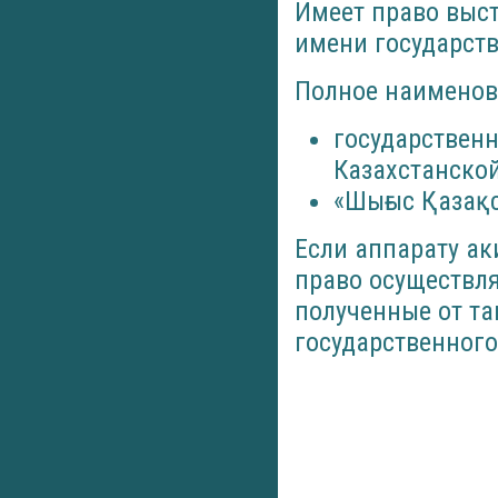
Имеет право выс
имени государств
Полное наименов
государствен
Казахстанской
«Шығыс Қазақс
Если аппарату а
право осуществля
полученные от та
государственног