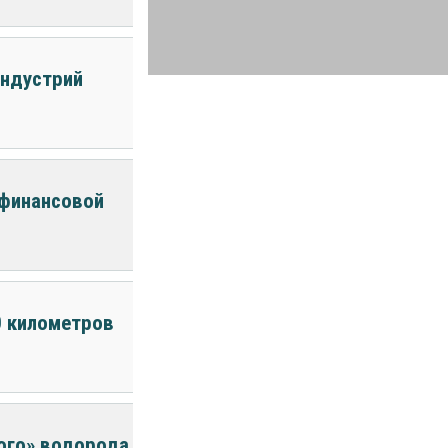
индустрий
 финансовой
0 километров
ного» водорода