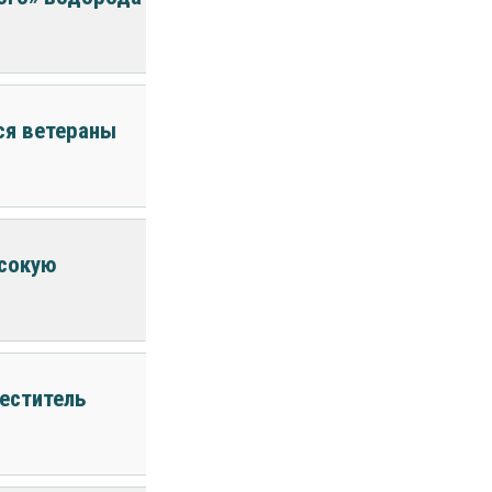
ся ветераны
ысокую
еститель