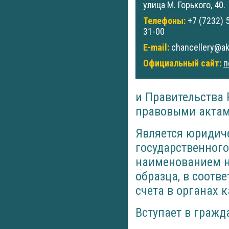
улица М. Горького, 40.
Телефоны:
+7 (7232) 
31-00
E-mail:
chancellery@ak
Официальный сайт:
п
и Правительства
правовыми актам
Является юридич
государственного
наименованием н
образца, в соотв
счета в органах 
Вступает в гражд