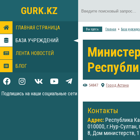
GURK.KZ
ГЛАВНАЯ СТРАНИЦА
Вы здесь:
Главная
База учрежде
БАЗА УЧРЕЖДЕНИЙ
Министер
ЛЕНТА НОВОСТЕЙ
Республи
БЛОГ
54847
Город Астана
Подпишись на наши социальные сети
Контакты
Адрес:
Республика Ка
010000, г.Нур-Султан, п
8, Дом министерств, 