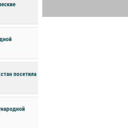
ческие
одной
стан посетила
ународной