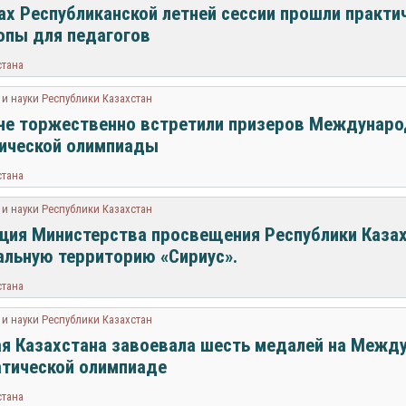
ах Республиканской летней сессии прошли практи
пы для педагогов
стана
и науки Республики Казахстан
не торжественно встретили призеров Междунар
ической олимпиады
стана
и науки Республики Казахстан
ция Министерства просвещения Республики Казах
льную территорию «Сириус».
стана
и науки Республики Казахстан
я Казахстана завоевала шесть медалей на Межд
тической олимпиаде
стана