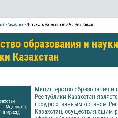
ний
Город Астана
Министерство образования и науки Республики Казахстан
ство образования и наук
ки Казахстан
Министерство образования и 
Республики Казахстан являетс
захстан
государственным органом Ре
р. Мәңгілік ел,
Казахстан, осуществляющим р
11 подъезд