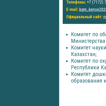
Телефоны:
+7 (7172) 
E-mail:
bgm_kense202
Официальный сайт:
п
Комитет по об
Министерства 
Комитет наук
Казахстан;
Комитет по ох
Республики Ка
Комитет дошк
образования и