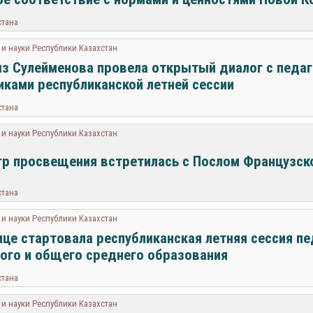
стана
и науки Республики Казахстан
 Сулейменова провела открытый диалог с педаг
иками республиканской летней сессии
стана
и науки Республики Казахстан
р просвещения встретилась с Послом Французск
стана
и науки Республики Казахстан
ице стартовала республиканская летняя сессия п
ого и общего среднего образования
стана
и науки Республики Казахстан