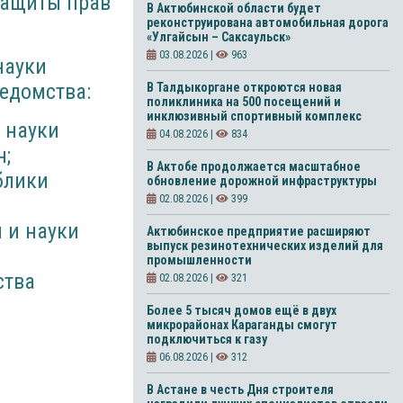
защиты прав
В Актюбинской области будет
реконструирована автомобильная дорога
«Улгайсын – Саксаульск»
03.08.2026 |
963
науки
едомства:
В Талдыкоргане откроются новая
поликлиника на 500 посещений и
инклюзивный спортивный комплекс
 науки
04.08.2026 |
834
н;
В Актобе продолжается масштабное
блики
обновление дорожной инфраструктуры
02.08.2026 |
399
 и науки
Актюбинское предприятие расширяют
выпуск резинотехнических изделий для
промышленности
ства
02.08.2026 |
321
Более 5 тысяч домов ещё в двух
микрорайонах Караганды смогут
подключиться к газу
06.08.2026 |
312
В Астане в честь Дня строителя