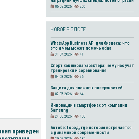
наградили лучших специалистов отрасли
06.08.2026 |
206
НОВОЕ В БЛОГЕ
WhatsApp Business API для бизнеса: что
это и чем может помочь edna
31.07.2026 |
41
Спорт как школа характера: чему нас учат
тренировки и соревнования
04.03.2026 |
76
Защита для сложных поверхностей
02.07.2026 |
64
Инновации в смартфонах от компании
Samsung
24.06.2026 |
100
Актобе: Город, где история встречается
ания приведен
с динамикой современности
онституции
29.05.2026 |
180