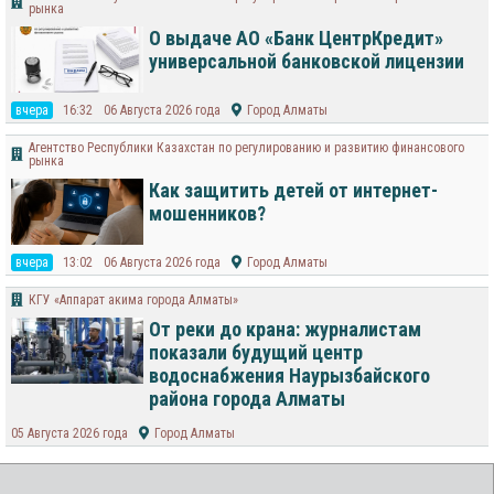
рынка
О выдаче АО «Банк ЦентрКредит»
универсальной банковской лицензии
вчера
16:32
06 Августа 2026 года
Город Алматы
Агентство Республики Казахстан по регулированию и развитию финансового
рынка
Как защитить детей от интернет-
мошенников?
вчера
13:02
06 Августа 2026 года
Город Алматы
КГУ «Аппарат акима города Алматы»
От реки до крана: журналистам
показали будущий центр
водоснабжения Наурызбайского
района города Алматы
05 Августа 2026 года
Город Алматы