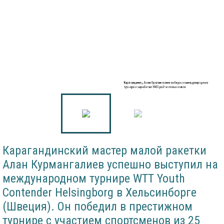
Карагандинец Алан Курмангалиев победил в международном
турнире и заработал 1000 рейтинговых очков
Карагандинский мастер малой ракетки
Алан Курмангалиев успешно выступил на
международном турнире WTT Youth
Contender Helsingborg в Хельсинборге
(Швеция). Он победил в престижном
турнире с участием спортсменов из 25