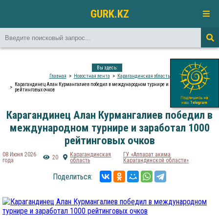
GURK.KZ
Вы здесь:
Главная
Новостная лента
Карагандинская область
Карагандинец Алан Курмангалиев победил в международном турнире и заработал 1000
рейтинговых очков
Карагандинец Алан Курмангалиев победил в
международном турнире и заработал 1000
рейтинговых очков
08 Июня 2026
Карагандинская
ГУ «Аппарат акима
20
года
область
Карагандинской области»
Поделиться: