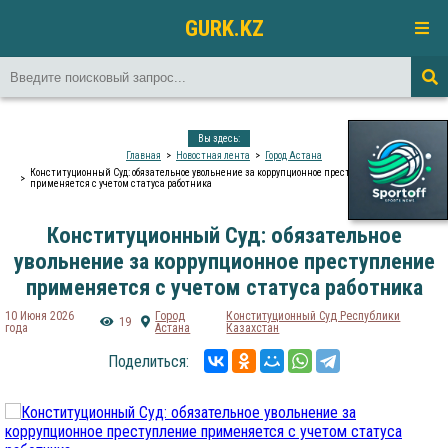
GURK.KZ
Вы здесь:
Главная
Новостная лента
Город Астана
Конституционный Суд: обязательное увольнение за коррупционное преступление
применяется с учетом статуса работника
Конституционный Суд: обязательное
увольнение за коррупционное преступление
применяется с учетом статуса работника
10 Июня 2026
Город
Конституционный Суд Республики
19
года
Астана
Казахстан
Поделиться: