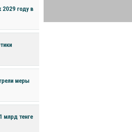
 2029 году в
етики
трели меры
1 млрд тенге