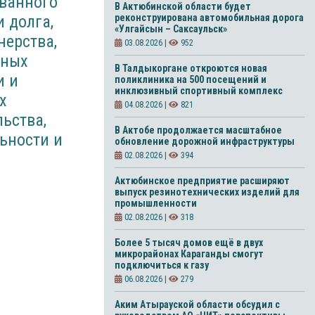
ованного
В Актюбинской области будет
 долга,
реконструирована автомобильная дорога
«Улгайсын – Саксаульск»
нерства,
03.08.2026 |
952
нных
В Талдыкоргане откроются новая
и и
поликлиника на 500 посещений и
инклюзивный спортивный комплекс
х
04.08.2026 |
821
ьства,
В Актобе продолжается масштабное
ьности и
обновление дорожной инфраструктуры
02.08.2026 |
394
Актюбинское предприятие расширяют
выпуск резинотехнических изделий для
промышленности
02.08.2026 |
318
Более 5 тысяч домов ещё в двух
микрорайонах Караганды смогут
подключиться к газу
06.08.2026 |
279
Аким Атырауской области обсудил с