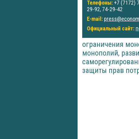
Телефоны:
+7 (7172) 
29-92, 74-29-42
E-mail:
press@economy
Официальный сайт:
п
ограничения мон
монополий, разви
саморегулировани
защиты прав пот