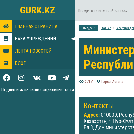
GURK.KZ
ГЛАВНАЯ СТРАНИЦА
Вы здесь:
Главная
База учрежде
БАЗА УЧРЕЖДЕНИЙ
Министер
ЛЕНТА НОВОСТЕЙ
Республи
БЛОГ
27171
Город Астана
Подпишись на наши социальные сети
Контакты
Адрес:
010000, Респу
Казахстан, г. Нур-Султа
Ел 8, Дом министерств