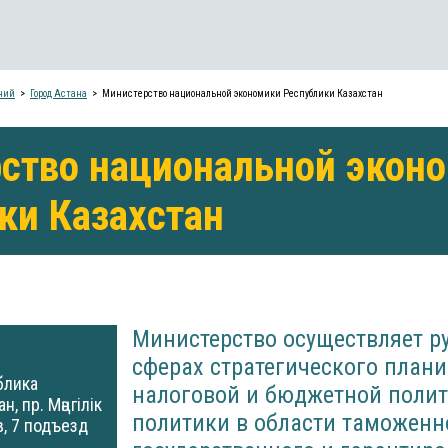
ний
Город Астана
Министерство национальной экономики Республики Казахстан
ство национальной экон
ки Казахстан
Министерство осуществляет р
сферах стратегического плани
блика
налоговой и бюджетной полит
н, пр. Мәңгілік
политики в области таможенно
, 7 подъезд