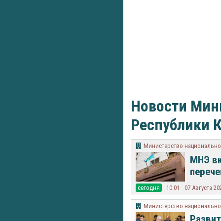
Новости Мин
Республики К
Министерство национально
МНЭ вк
перече
cегодня
10:01
07 Августа 20
Министерство национально
Развит