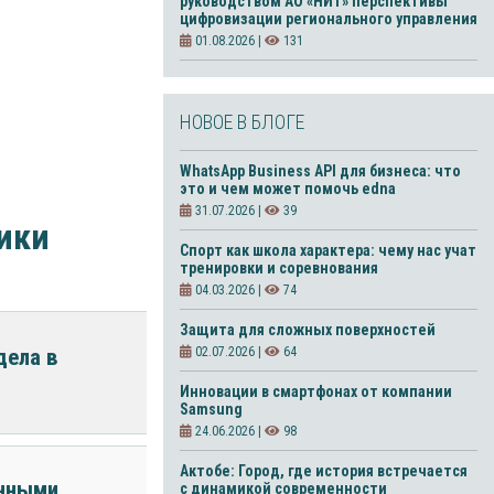
руководством АО «НИТ» перспективы
цифровизации регионального управления
01.08.2026 |
131
НОВОЕ В БЛОГЕ
WhatsApp Business API для бизнеса: что
это и чем может помочь edna
31.07.2026 |
39
ики
Спорт как школа характера: чему нас учат
тренировки и соревнования
04.03.2026 |
74
Защита для сложных поверхностей
дела в
02.07.2026 |
64
Инновации в смартфонах от компании
Samsung
24.06.2026 |
98
Актобе: Город, где история встречается
енными
с динамикой современности