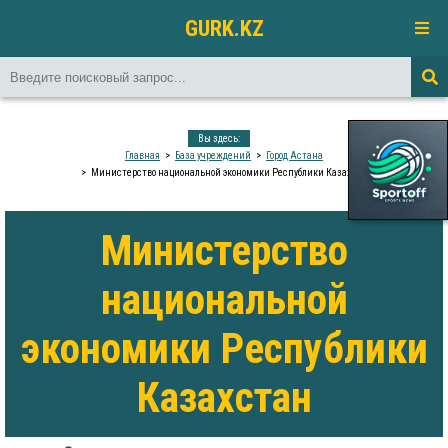
GURK.KZ
Вы здесь:
Главная
База учреждений
Город Астана
Министерство национальной экономики Республики Казахстан
Министерство
национальной
экономики Республики
Казахстан