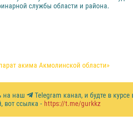
ринарной службы области и района.
парат акима Акмолинской области»
ь на наш
Telegram канал, и будте в курсе 
, вот ссылка -
https://t.me/gurkkz