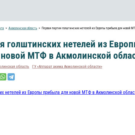
нта
Акмолинская область
Первая партия голштинских нетелей из Европы прибыла для новой М
я голштинских нетелей из Евро
 новой МТФ в Акмолинской обла
олинская область
ГУ «Аппарат акима Акмолинской области»