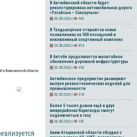
В Актюбинской области будет
реконструирована автомобильная дорога
«Улгайсын – Саксаульск»
03.08.2026 |
942
В Талдыкоргане откроются новая
поликлиника на 500 посещений и
инклюзивный спортивный комплекс
04.08.2026 |
814
В Актобе продолжается масштабное
обновление дорожной инфраструктуры
02.08.2026 |
393
ТФ в Акмолинской области
Актюбинское предприятие расширяют
выпуск резинотехнических изделий для
промышленности
02.08.2026 |
318
Более 5 тысяч домов ещё в двух
микрорайонах Караганды смогут
подключиться к газу
06.08.2026 |
187
еализуется
Аким Атырауской области обсудил с