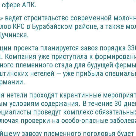
 сфере АПК.
k» ведет строительство современной молоч
лов КРС в Бурабайском районе, а также мо
Щучинске.
ции проекта планируется завоз порядка 33
а. Компания уже приступила к формирован
ного племенного стада для будущей фермы
лштинских нетелей — уже прибыла специал
ермании.
мя нетели проходят карантинные мероприя
м условиям содержания. В течение 30 дне
ециалисты проведут комплекс обязательны
лючая проверки на особо-опасные заболев
ейшему завозу племенного поголовья будет