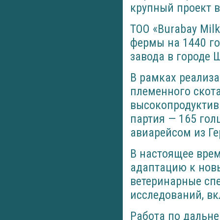
крупный проект в
ТОО «Burabay Mil
фермы на 1440 го
завода в городе 
В рамках реализа
племенного скот
высокопродуктив
партия — 165 го
авиарейсом из Г
В настоящее вре
адаптацию к новы
ветеринарные сп
исследований, вк
Работа по дальн