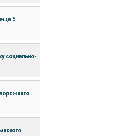
 еще 5
у социально-
одорожного
ынского