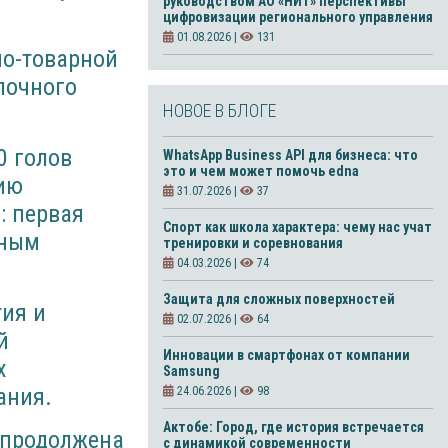
руководством АО «НИТ» перспективы
цифровизации регионального управления
01.08.2026 |
131
но-товарной
лочного
НОВОЕ В БЛОГЕ
0 голов
WhatsApp Business API для бизнеса: что
это и чем может помочь edna
ию
31.07.2026 |
37
: первая
Спорт как школа характера: чему нас учат
ьным
тренировки и соревнования
04.03.2026 |
74
Защита для сложных поверхностей
тия и
02.07.2026 |
64
й
Инновации в смартфонах от компании
х
Samsung
ания.
24.06.2026 |
98
Актобе: Город, где история встречается
 продолжена
с динамикой современности