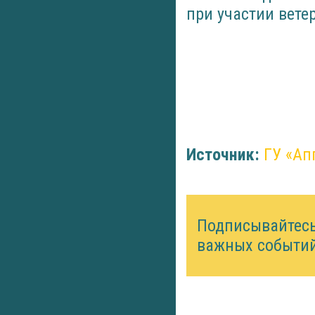
при участии вете
Источник:
ГУ «Ап
Подписывайтес
важных событий