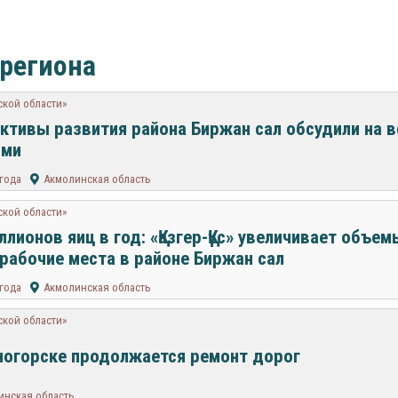
 региона
ской области»
ктивы развития района Биржан сал обсудили на в
ями
 года
Акмолинская область
ской области»
ллионов яиц в год: «Қазгер-Құс» увеличивает объем
рабочие места в районе Биржан сал
 года
Акмолинская область
ской области»
ногорске продолжается ремонт дорог
инская область