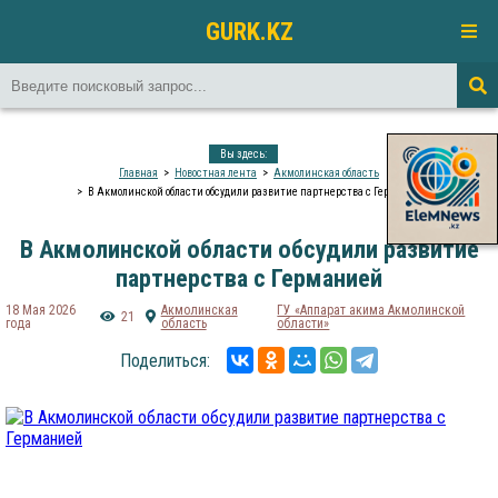
GURK.KZ
Вы здесь:
Главная
Новостная лента
Акмолинская область
В Акмолинской области обсудили развитие партнерства с Германией
В Акмолинской области обсудили развитие
партнерства с Германией
18 Мая 2026
Акмолинская
ГУ «Аппарат акима Акмолинской
21
года
область
области»
Поделиться: