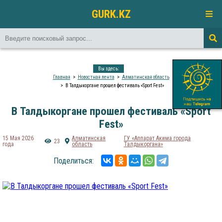
GURK.KZ
Вы здесь:
Главная
Новостная лента
Алматинская область
В Талдыкоргане прошел фестиваль «Sport Fest»
В Талдыкоргане прошел фестиваль «Sport
Fest»
15 Мая 2026
Алматинская
ГУ «Аппарат Акима города
23
года
область
Талдыкоргана»
Поделиться: