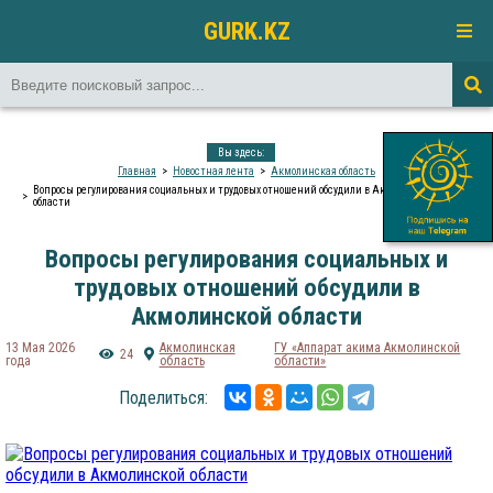
GURK.KZ
Вы здесь:
Главная
Новостная лента
Акмолинская область
Вопросы регулирования социальных и трудовых отношений обсудили в Акмолинской
области
Вопросы регулирования социальных и
трудовых отношений обсудили в
Акмолинской области
13 Мая 2026
Акмолинская
ГУ «Аппарат акима Акмолинской
24
года
область
области»
Поделиться: