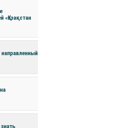
е
 «Қазақстан
 направленный
 на
 знать