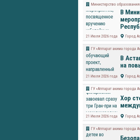
Министерство образования 
В Мини
меропр
Респуб
21 Июля 2026 года
Город А
ГУ «Аппарат акима города А
В Аста
на пов
21 Июля 2026 года
Город А
ГУ «Аппарат акима города А
Хор ст
междун
21 Июля 2026 года
Город А
ГУ «Аппарат акима города А
Безопа