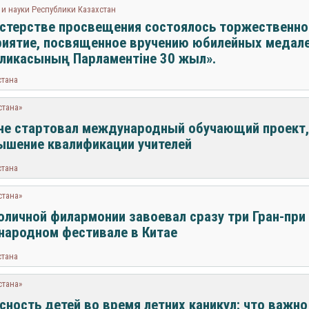
и науки Республики Казахстан
стерстве просвещения состоялось торжественно
иятие, посвященное вручению юбилейных медалей
ликасының Парламентіне 30 жыл».
стана
стана»
не стартовал международный обучающий проект,
ышение квалификации учителей
стана
стана»
оличной филармонии завоевал сразу три Гран-при
ародном фестивале в Китае
стана
стана»
сность детей во время летних каникул: что важно