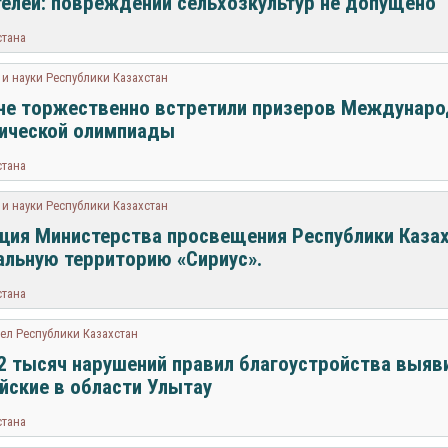
елей: повреждений сельхозкультур не допущено
стана
и науки Республики Казахстан
не торжественно встретили призеров Междунар
ической олимпиады
стана
и науки Республики Казахстан
ция Министерства просвещения Республики Казах
льную территорию «Сириус».
стана
ел Республики Казахстан
2 тысяч нарушений правил благоустройства выяв
йские в области Улытау
стана