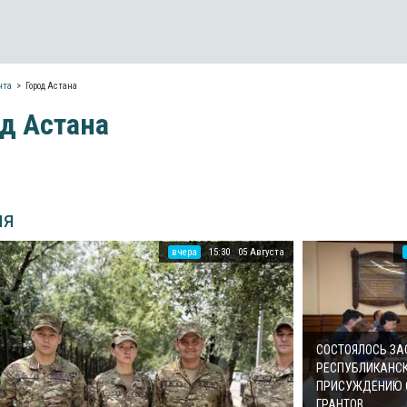
нта
Город Астана
д Астана
ия
вчера
15:30
05 Августа
СОСТОЯЛОСЬ З
РЕСПУБЛИКАНСК
ПРИСУЖДЕНИЮ 
ГРАНТОВ