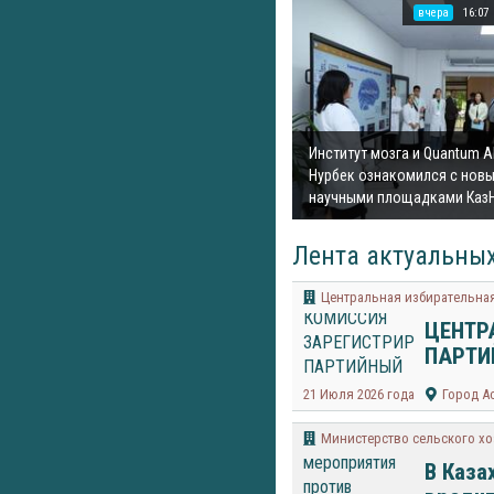
вчера
16:07
Институт мозга и Quantum A
Нурбек ознакомился с нов
научными площадками Каз
Лента актуальных
Центральная избирательная
ЦЕНТР
ПАРТИ
21 Июля 2026 года
Город А
Министерство сельского хо
В Каза