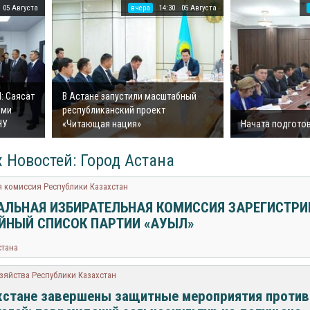
05 Августа
вчера
14:30
05 Августа
I: Саясат
В Астане запустили масштабный
ыми
республиканский проект
НУ
«Читающая нация»
Начата подготов
 Новостей: Город Астана
 комиссия Республики Казахстан
АЛЬНАЯ ИЗБИРАТЕЛЬНАЯ КОМИССИЯ ЗАРЕГИСТР
ЙНЫЙ СПИСОК ПАРТИИ «АУЫЛ»
стана
зяйства Республики Казахстан
хстане завершены защитные мероприятия против