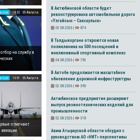
В Актюбинской области будет
вчера
10:32
05 Августа
реконструирована автомобильная дорога
«Улгайсын – Саксаульск»
03.08.2026 |
874
В Талдыкоргане откроются новая
поликлиника на 500 посещений и
отбор на службу в
инклюзивный спортивный комплекс
ческих
04.08.2026 |
795
В Актобе продолжается масштабное
вчера
13:01
05 Августа
обновление дорожной инфраструктуры
02.08.2026 |
390
Актюбинское предприятие расширяют
выпуск резинотехнических изделий для
промышленности
02.08.2026 |
318
первые отмечают
 авиации
Аким Атырауской области обсудил с
руководством АО «НИТ» перспективы