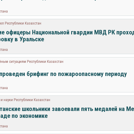
стана
ел Республики Казахстан
е офицеры Национальной гвардии МВД РК прохо
овку в Уральске
стана
ным ситуациям Республики Казахстан
проведен брифинг по пожароопасному периоду
стана
и науки Республики Казахстан
танские школьники завоевали пять медалей на 
аде по экономике
стана