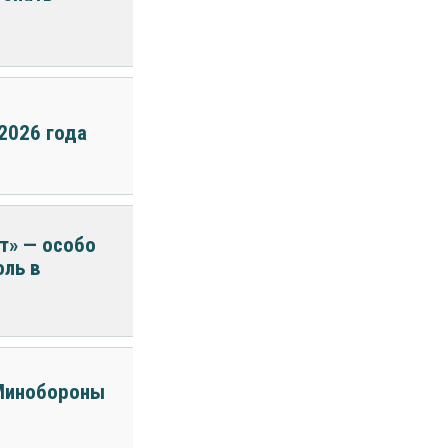
2026 года
т» — особо
оль в
 Минобороны