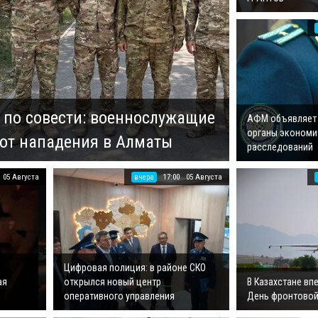
а по совести: военнослужащие
АФМ объявляет 
органы экономи
 от нападения в Алматы
расследований
05 Августа
вчера
17:00
05 Августа
Цифровая полиция: в районе СКО
ая
открылся новый центр
В Казахстане в
оперативного управления
День фронтовой