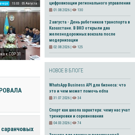
цифровизации регионального управления
вчера
15:03
05 Августа
01.08.2026 |
130
2 августа - День работников транспорта в
Казахстане. В ВКО открыли два
железнодорожных вокзала после
модернизации
02.08.2026 |
125
ка к СОР 31
НОВОЕ В БЛОГЕ
WhatsApp Business API для бизнеса: что
ИРОВАЛА
это и чем может помочь edna
31.07.2026 |
34
Спорт как школа характера: чему нас учат
тренировки и соревнования
04.03.2026 |
74
 саранчовых