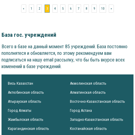
«
1
2
3
4
5
6
7
8
9
10
»
База гос. учреждений
Всего в базе на данный момент 85 учреждений. База постоянно
пополнятеся и обновляется, по этому рекомендуем вам
подписаться на нашу email рассылку, что бы быть вкурсе всех
изменений в базе учреждений.
Весь Казахстан
Акмолинская область
Актюбинская область
Алматинская область
Атырауская область
Восточно-Казахстанская область
Город Алматы
Город Астана
Жамбылская область
Западно-Казахстанская область
Карагандинская область
Костанайская область