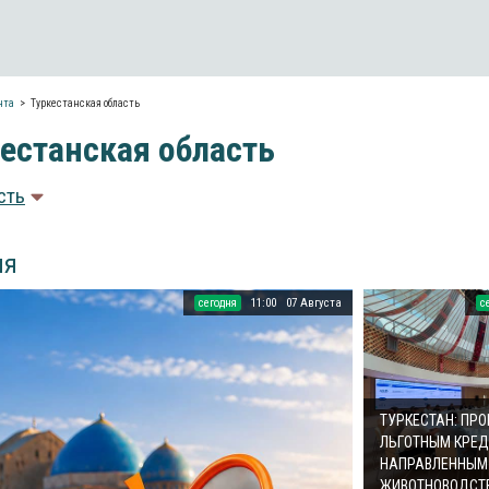
нта
Туркестанская область
естанская область
сть
ия
cегодня
11:00
07 Августа
c
ТУРКЕСТАН: ПР
ЛЬГОТНЫМ КРЕД
НАПРАВЛЕННЫМ 
ЖИВОТНОВОДСТ