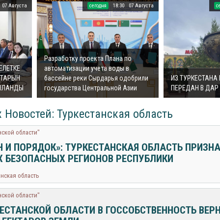
07 Августа
cегодня
18:30
07 Августа
c
Разработку проекта Плана по
ЕЛЕТКЕ
автоматизации учета воды в
ТАРЫН
бассейне реки Сырдарья одобрили
ИЗ ТУРКЕСТАНА
ҚЫЛАНДЫ
государства Центральной Азии
ПЕРЕДАН В ДАР
 Новостей: Туркестанская область
нской области"
Н И ПОРЯДОК»: ТУРКЕСТАНСКАЯ ОБЛАСТЬ ПРИЗН
 БЕЗОПАСНЫХ РЕГИОНОВ РЕСПУБЛИКИ
анская область
нской области"
КЕСТАНСКОЙ ОБЛАСТИ В ГОССОБСТВЕННОСТЬ ВЕР