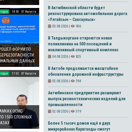
В Актюбинской области будет
егодня
18:30
07 Августа
реконструирована автомобильная дорога
«Улгайсын – Саксаульск»
03.08.2026 |
956
В Талдыкоргане откроются новая
поликлиника на 500 посещений и
ПРОШЕЛ ФОРУМ ПО
инклюзивный спортивный комплекс
БЕРБЕЗОПАСНОСТИ
04.08.2026 |
825
СОНАЛЬНЫХ ДАННЫХ
В Актобе продолжается масштабное
егодня
17:02
07 Августа
обновление дорожной инфраструктуры
02.08.2026 |
394
Актюбинское предприятие расширяют
выпуск резинотехнических изделий для
промышленности
РАМКАХ ОСМС
02.08.2026 |
319
ЛО 1500 СЛОЖНЫХ
ЛАЗАХ
Более 5 тысяч домов ещё в двух
микрорайонах Караганды смогут