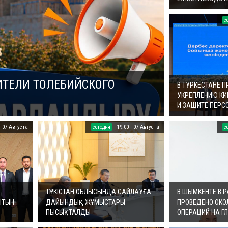
c
ТЕЛИ ТОЛЕБИЙСКОГО
В ТУРКЕСТАНЕ 
УКРЕПЛЕНИЮ КИ
И ЗАЩИТЕ ПЕР
07 Августа
cегодня
19:00
07 Августа
c
ТҮРКІСТАН ОБЛЫСЫНДА САЙЛАУҒА
В ШЫМКЕНТЕ В 
ЫТЫН
ДАЙЫНДЫҚ ЖҰМЫСТАРЫ
ПРОВЕДЕНО ОКО
ПЫСЫҚТАЛДЫ
ОПЕРАЦИЙ НА Г