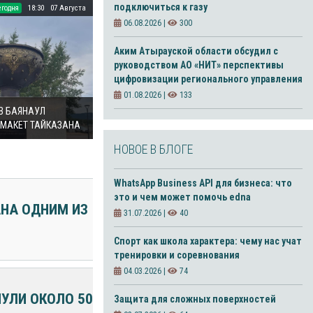
подключиться к газу
егодня
18:30
07 Августа
06.08.2026 |
300
Аким Атырауской области обсудил с
руководством АО «НИТ» перспективы
цифровизации регионального управления
01.08.2026 |
133
 В БАЯНАУЛ
 МАКЕТ ТАЙКАЗАНА
НОВОЕ В БЛОГЕ
WhatsApp Business API для бизнеса: что
это и чем может помочь edna
АНА ОДНИМ ИЗ
31.07.2026 |
40
Спорт как школа характера: чему нас учат
тренировки и соревнования
04.03.2026 |
74
НУЛИ ОКОЛО 50
Защита для сложных поверхностей