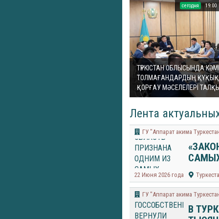
cегодня
19:00
ТҮРКІСТАН ОБЛЫСЫНДА КӘМ
ТОЛМАҒАНДАРДЫҢ ҚҰҚЫҚ
ҚОРҒАУ МӘСЕЛЕЛЕРІ ТАЛ
Лента актуальных
ГУ "Аппарат акима Туркеста
«ЗАКО
САМЫХ
22 Июня 2026 года
Туркест
ГУ "Аппарат акима Туркеста
В ТУР